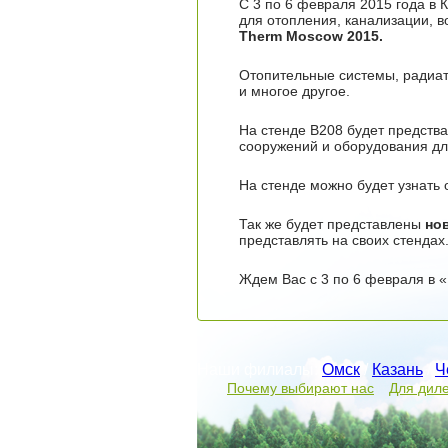
С 3 по 6 февраля 2015 года в
для отопления, канализации, 
Therm
Moscow
2015.
Отопительные системы, радиат
и многое другое.
На стенде В208 будет предств
сооружений и оборудования дл
На стенде можно будет узнать
Так же будет представлены
но
представлять на своих стендах
Ждем Вас с 3 по 6 февраля в «
Наши филиалы:
Омск
/
Казань
/
Ч
Почему выбирают нас
Для дил