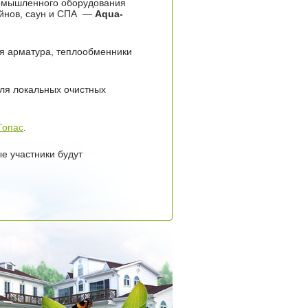
промышленного оборудования
ейнов, саун и СПА —
Aqua
-
ая арматура, теплообменники
еля локальных очистных
Топас
.
е участники будут