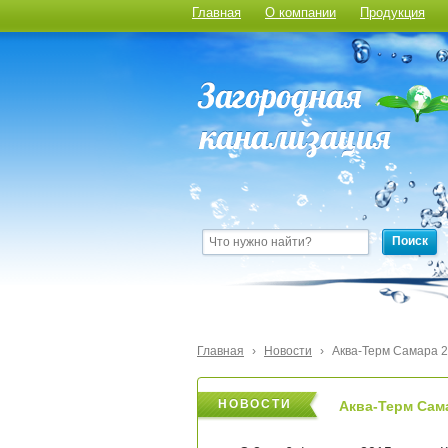
Главная
О компании
Продукция
Поиск
Главная
›
Новости
›
Аква-Терм Самара 
НОВОСТИ
НОВОСТИ
Аква-Терм Сам