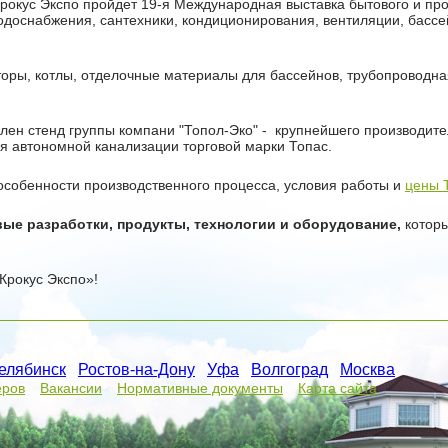
 Крокус Экспо пройдет 19-я Международная выставка бытового и 
водоснабжения, сантехники, кондиционирования, вентиляции, басс
оры, котлы, отделочные материалы для бассейнов, трубопроводн
ален стенд группы компани "Топол-Эко" - крупнейшего производит
я автономной канализации торговой марки Топас.
 особенности производственного процесса, условия работы и
цены 
вые разработки, продукты, технологии и оборудование,
которы
.
Крокус Экспо»!
елябинск
/
Ростов-на-Дону
/
Уфа
/
Волгоград
/
Москва
/
еров
Вакансии
Нормативные документы
Карта сайта