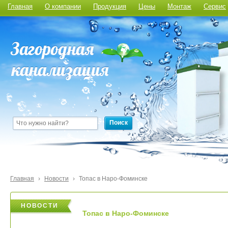
Главная
О компании
Продукция
Цены
Монтаж
Сервис
Поиск
Главная
›
Новости
›
Топас в Наро-Фоминске
НОВОСТИ
НОВОСТИ
Топас в Наро-Фоминске