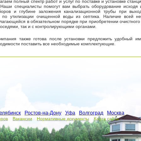
гаем полный спектр работ и услуг по поставке и установке станц
 Наши специалисты помогут вам выбрать оборудование исходя 
боров и глубине заложения канализационной трубы при выхо
 по утилизации очищенной воды из септика. Наличие всей н
лагающейся в обязательном порядке при приобретении очистного
соседями, так и с контролирующими органами.
омпания также готова после установки предложить удобный и
ходимости поставить все необходимые комплектующие.
елябинск
/
Ростов-на-Дону
/
Уфа
/
Волгоград
/
Москва
/
еров
Вакансии
Нормативные документы
Карта сайта