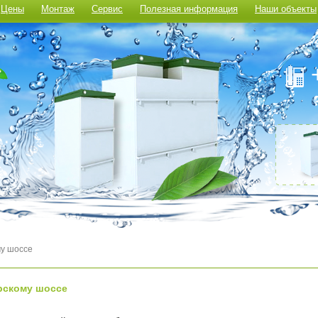
Цены
Монтаж
Сервис
Полезная информация
Наши объекты
му шоссе
рскому шоссе