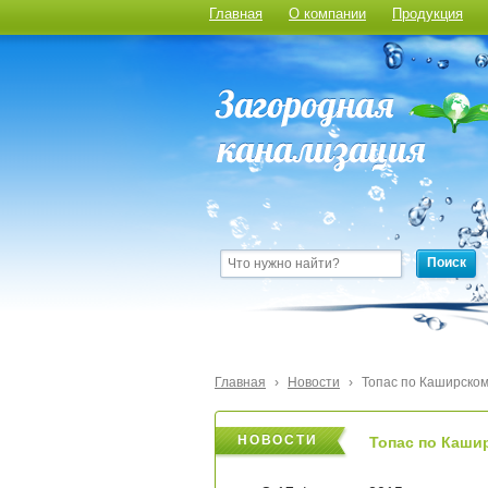
Главная
О компании
Продукция
Поиск
Главная
›
Новости
›
Топас по Каширско
НОВОСТИ
НОВОСТИ
Топас по Каши