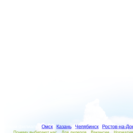
Наши филиалы:
Омск
/
Казань
/
Челябинск
/
Ростов-на-До
Почему выбирают нас
Для дилеров
Вакансии
Норматив