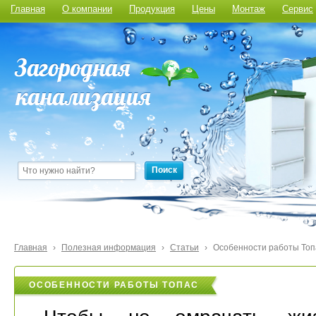
Главная
О компании
Продукция
Цены
Монтаж
Сервис
Поиск
Главная
›
Полезная информация
›
Статьи
›
Особенности работы Топ
ОСОБЕННОСТИ РАБОТЫ ТОПАС