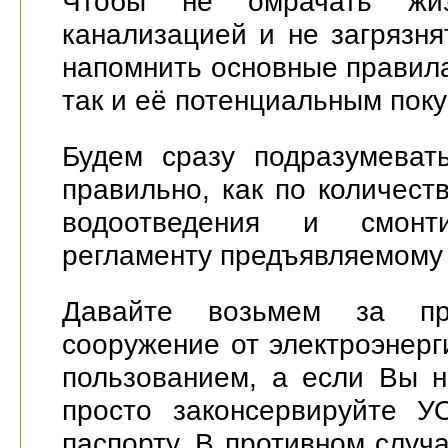
Чтобы не омрачать жи
канализацией и не загрязн
напомнить основные правила
так и её потенциальным пок
Будем сразу подразумеват
правильно, как по количест
водоотведения и смонти
регламенту предъявляемому 
Давайте возьмем за пр
сооружение от электроэнерг
пользованием, а если Вы н
просто законсервируйте У
паспорту. В противном случ