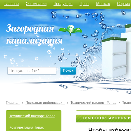
Главная
О компании
Продукция
Цены
Монтаж
Сервис
Поиск
Главная
›
Полезная информация
›
Технический паспорт Топас
›
Тран
Технический паспорт Топас
ТРАНСПОРТИРОВКА И
Комплектация Топас
Чтобы избежа