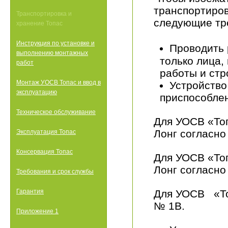
транспортиров
Транспортировка и
следующие тр
хранение Топас
Инструкция по установке и
Проводить
выполнению монтажных
только лица
работ
работы и стр
Монтаж УОСВ Топас и ввод в
Устройство
эксплуатацию
приспособлен
Техническое обслуживание
Для УОСВ «Топ
Лонг согласно
Эксплуатация Топас
Консервация Топас
Для УОСВ «Топ
Лонг согласно
Требования и срок службы
Гарантия
Для УОСВ «Топ
№ 1В.
Приложение 1