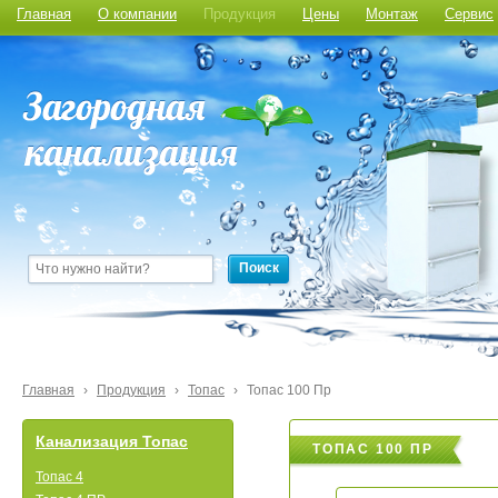
Главная
О компании
Продукция
Цены
Монтаж
Сервис
Поиск
Главная
›
Продукция
›
Топас
›
Топас 100 Пр
Канализация Топас
ТОПАС 100 ПР
Топас 4