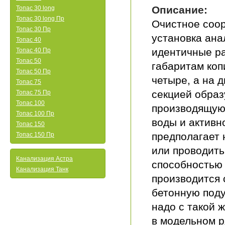
Описание:
Топас 30 long
Топас 30 long Пр
Очистное соор
Топас 30 Пр
установка ана
Топас 40
идентичные ра
Топас 40 Пр
Топас 50
габаритам коп
Топас 50 Пр
четыре, а на д
Топас 75
секцией образ
Топас 75 Пр
Топас 100
производящую 
Топас 100 Пр
воды и активн
Топас 150
предполагает 
Топас 150 Пр
или проводить
Канализация Астра
способностью 
Канализация Танк
производится 
бетонную поду
надо с такой 
в модельном р