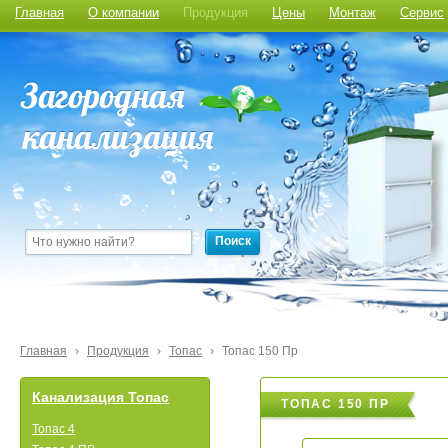
Главная
О компании
Продукция
Цены
Монтаж
Сервис
Поиск
Главная
›
Продукция
›
Топас
›
Топас 150 Пр
Канализация Топас
ТОПАС 150 ПР
Топас 4