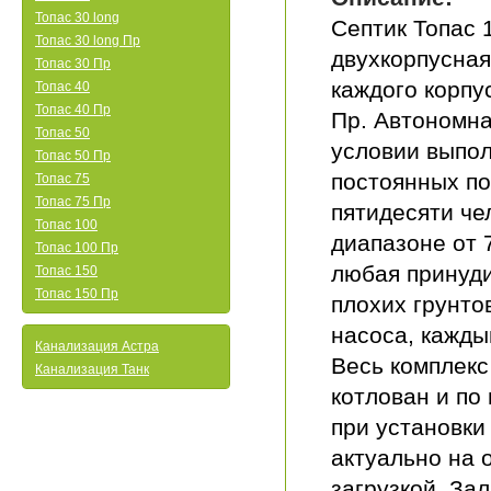
Топас 30 long
Септик Топас 
Топас 30 long Пр
двухкорпусная
Топас 30 Пр
каждого корпу
Топас 40
Топас 40 Пр
Пр. Автономна
Топас 50
условии выпол
Топас 50 Пр
постоянных по
Топас 75
Топас 75 Пр
пятидесяти че
Топас 100
диапазоне от 
Топас 100 Пр
любая принуди
Топас 150
Топас 150 Пр
плохих грунто
насоса, кажды
Канализация Астра
Весь комплекс
Канализация Танк
котлован и по
при установки
актуально на 
загрузкой. За