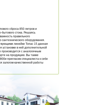
пового сброса 850 литров и
о-бытового стока. Решаясь
важность правильного
ю сантехнического оборудования.
твующими линейке Топас 15 данная
я установке в ней дополнительной
е производится с аналогичным
орте на продукцию. Вы также
800и пригласив специалиста к себе
я залогом качественной работы