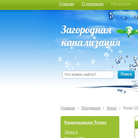
Главная
О компании
Продукция
Поиск
Главная
›
Продукция
›
Топас
›
Топас 1
Канализация Топас
Топас 4