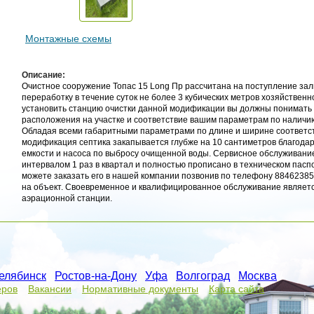
Монтажные схемы
Описание:
Очистное сооружение Топас 15 Long Пр рассчитана на поступление зал
переработку в течение суток не более 3 кубических метров хозяйственн
установить станцию очистки данной модификации вы должны понимать 
расположения на участке и соответствие вашим параметрам по наличи
Обладая всеми габаритными параметрами по длине и ширине соответс
модификация септика закапывается глубже на 10 сантиметров благодар
емкости и насоса по выбросу очищенной воды. Сервисное обслуживани
интервалом 1 раз в квартал и полностью прописано в техническом пасп
можете заказать его в нашей компании позвонив по телефону 88462385
на объект. Своевременное и квалифицированное обслуживание являетс
аэрационной станции.
елябинск
/
Ростов-на-Дону
/
Уфа
/
Волгоград
/
Москва
/
еров
Вакансии
Нормативные документы
Карта сайта