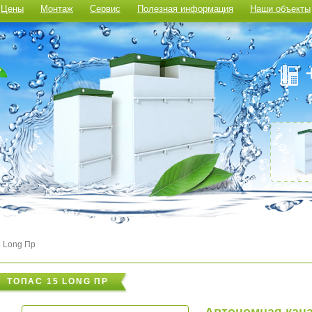
Цены
Монтаж
Сервис
Полезная информация
Наши объекты
5 Long Пр
ТОПАС 15 LONG ПР