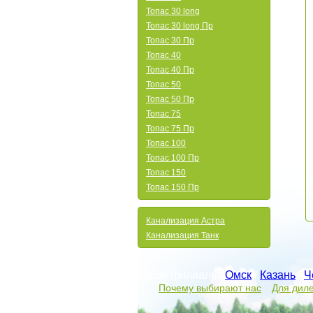
Топас 30 long
Топас 30 long Пр
Топас 30 Пр
Топас 40
Топас 40 Пр
Топас 50
Топас 50 Пр
Топас 75
Топас 75 Пр
Топас 100
Топас 100 Пр
Топас 150
Топас 150 Пр
Канализация Астра
Канализация Танк
Наши филиалы:
Омск
/
Казань
/
Ч
Почему выбирают нас
Для дил