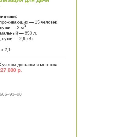
лизация для дачи
р
ристики:
 проживающих — 15 человек
3
 сутки — 3 м
имальный — 850 л.
сутки — 2,9 кВт.
 x 2,1
С учетом доставки и монтажа
227 000 р.
 665–93–90